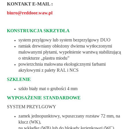
KONTAKT E-MAIL :
biuro@reddoor.waw.pl
KONSTRUKCJA SKRZYDŁA
system przylgowy lub system bezprzylgowy DUO
ramiak drewniany obłożony dwiema wytłoczonymi
malowanymi płytami, wypełnienie warstwą stabilizującą
o strukturze „plastra miodu”
powierzchnia malowana ekologicznymi farbami
akrylowymi z palety RAL i NCS
SZKLENIE
szkło biały mat o grubości 4 mm
WYPOSAŻENIE STANDARDOWE
SYSTEM PRZYLGOWY
zamek jednopunktowy, wpuszczany rozstaw 72 mm, na
klucz (WK),
na wkładkę (WB) lub do blokady łazienkowej (WC)