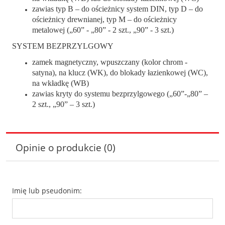
zawias typ B – do ościeżnicy system DIN, typ D – do
ościeżnicy drewnianej, typ M – do ościeżnicy
metalowej („60” - „80” - 2 szt., „90” - 3 szt.)
SYSTEM BEZPRZYLGOWY
zamek magnetyczny, wpuszczany (kolor chrom -
satyna), na klucz (WK), do blokady łazienkowej (WC),
na wkładkę (WB)
zawias kryty do systemu bezprzylgowego („60”-„80” –
2 szt., „90” – 3 szt.)
Opinie o produkcie (0)
Imię lub pseudonim: